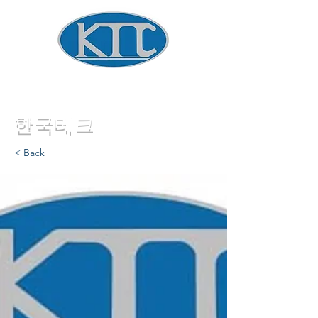
Global Winder Technology
​한국테크
< Back